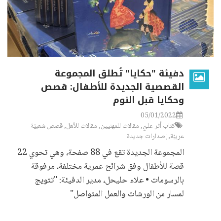
دفيئة "حكايا" تُطلق المجموعة
القصصية الجديدة للأطفال: قصص
وحكايا قبل النوم
05/01/2022
كتاب أثر عليّ
,
مقالات للمهنيين
,
مقالات للأهل
,
قصص شعبيّة
عربيّة
,
إصدارات جديدة
المجموعة الجديدة تقع في 88 صفحة، وهي تحوي 22
قصة للأطفال وفق شرائح عمرية مختلفة، مرفوقة
بالرسومات • علاء حليحل، مدير الدفيئة: "تتويج
لمسار من الورشات والعمل المتواصل"