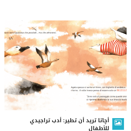
أچاتا تريد أن تطير: أدب تراجيدي
للأطفال