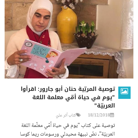
توصية المربّية حنان أبو جارور: اقرأوا
"يوم في حياة أمّي معلمة اللغة
العربيّة"
18/12/2018
كتاب أثر عليّ
توصية على كتاب "يوم في حياة أمّي معلّمة اللغة
العربيّة"، نصّ نبيهة محيدلي ورسومات ريما كوسا