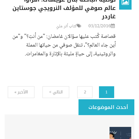
عالم صوفي للمؤلف النرويجي جوستاين
غاردر
05/12/2016
كتاب أثر عليّ
قصاصة كُتب عليها سؤالان غامضان: "من أنتِ؟" و"من
أين جاء العالم؟"، تنقل صوفي من حياتها المملة
والروتينية، إلى حياةٍ مليئة بالإثارة والمغامرات.
2
التالي >
االأخير »
1
Pages
أحدث الموضوعات