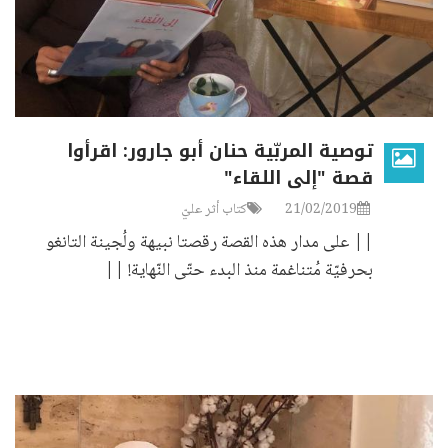
توصية المربّية حنان أبو جارور: اقرأوا
قصة "إلى اللقاء"
21/02/2019
كتاب أثر عليّ
|| على مدار هذه القصة رقصتا نبيهة ولُجينة التانغو
بحرفيّة مُتناغمة منذ البدء حتّى النّهاية! ||