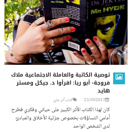
توصية الكاتبة والعاملة الاجتماعية ملاك
فروجة- أبو ريا: اقرأوا د. جيكل ومستر
هايد
25/10/2017
كتاب أثر عليّ
كان لهذا الكتاب الأثر الكبير على حياتي وفكري فطرح
أمامي التساؤلات بخصوص جزئية الأخلاق والمبادئ
لدى الشخص الواحد