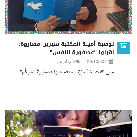
توصية أمينة المكتبة شيرين مصاروة:
اقرأوا "عصفورة النفس"
25/10/2017
كتاب أثر عليّ
متى كانت آخرُ مرّةٍ سمعتم فيها عصفورةَ أنفسِكُم؟